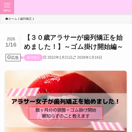
MENU
ホーム
歯列矯正
【３０歳アラサーが歯列矯正を始
2026
1/16
めました！】～ゴム掛け開始編～
広告
2022年1月21日
2026年1月16日
歯列矯正