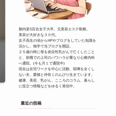
都内某S百合女子大卒。元美容エステ勤務。
美容が大好きな３０代。
女子高生の頃からHPやブログをしていた知識を
活かし、独学で当ブログを開設。
２５歳の時に母を炎症性乳がんで亡くしたこと
と、前職での上司のパワハラが重なり心療内科
へ通院。(今も月１で通院中)
現在は在宅ワークを中心に活動、喧嘩を全くし
ない夫、愛猫と仲良くのんびり生きています。
健康、美容、乳がん、こころのコラム、暮らし
に役立つ情報などをゆるく発信中。
最近の投稿